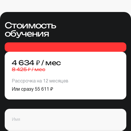
Стоимость
обучения
4 634
₽
/ мес
₽
8 425
/ мес
Рассрочка на
12
месяцев
₽
Или сразу
55 611