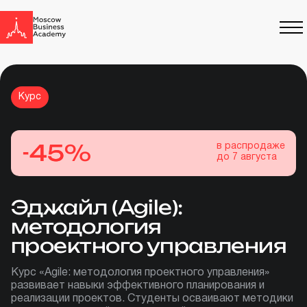
Курс
-
4
4
5
5
%
в распродаже
до
7 августа
Эджайл (Agile):
методология
проектного управления
Курс «Agile: методология проектного управления»
развивает навыки эффективного планирования и
реализации проектов. Студенты осваивают методики