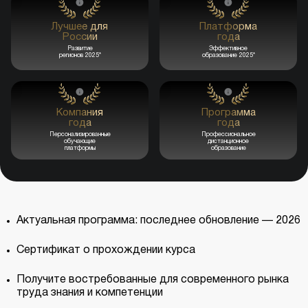
Лучшее для
Платформа
России
года
Развитие
Эффективное
регионов 2025*
образование 2025*
Компания
Программа
года
года
Персонализированные
Профессиональное
обучающие
дистанционное
платформы
образование
Актуальная программа: последнее обновление — 2026
Сертификат о прохождении курса
Получите востребованные для современного рынка
труда знания и компетенции