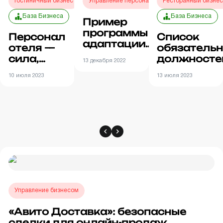
Гостиничный бизнес
Управление персоналом
Ресторанный бизне
База Бизнеса
База Бизнеса
Пример
программы
Персонал
Список
адаптации
отеля —
обязатель
новых
сила,
должносте
13 декабря 2022
сотрудников:
создающая
персонала 
как помочь
10 июля 2023
13 июля 2023
престиж
кафе или
новичку пройти
заведения
ресторане
испытательный
срок
Управление бизнесом
«Авито Доставка»: безопасные
сделки для онлайн-продаж