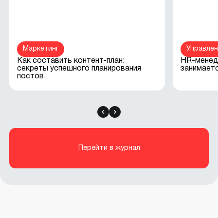
Маркетинг
Управлен
Как составить контент-план:
HR-менедж
секреты успешного планирования
занимает
постов
Перейти в журнал