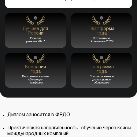
Лучшее для
Платформа
России
года
Развитие
Эффективное
регионов 2025*
образование 2025*
Компания
Программа
года
года
Персонализированные
Профессиональное
обучающие
дистанционное
платформы
образование
Диплом заносится в ФРДО
Практическая направленность: обучение через кейсы
международных компаний