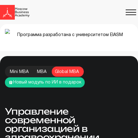
Программа разработана с университетом EIASM
Mini MBA
MBA
Global MBA
Новый модуль по ИИ в подарок
Управление
современной
организацией в
здравоохранении