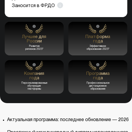
Заносится в ФРДО
Лучшее для
Платформа
России
года
Развитие
Эффективное
регионов 2025*
образование 2025*
Компания
Программа
года
года
Персонализированные
Профессиональное
обучающие
дистанционное
платформы
образование
Актуальная программа: последнее обновление — 2026