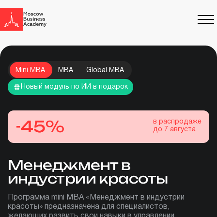
Mini MBA
MBA
Global MBA
Новый модуль по ИИ в подарок
-
4
4
5
5
%
в распродаже
до
7 августа
Менеджмент в
индустрии красоты
Программа mini MBA «Менеджмент в индустрии
красоты» предназначена для специалистов,
желающих развить свои навыки в управлении