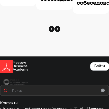
нервов?
собеседова
о чем говорить
Как
и чего избегать
подготовит
к встрече и
избежать
стресса
Войти
Контакты
г. Москва,
ул. Дербеневская набережная, д. 11, БЦ «Полларс»