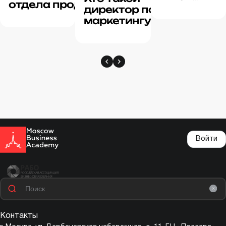
отдела продаж
внедрить и
директор по
и маркетинга:
использова
маркетингу:
как влияет на
в своих
обзор
эффективность
интересах
обязанностей,
бизнеса
дохода и
преимуществ
профессии
Войти
Контакты