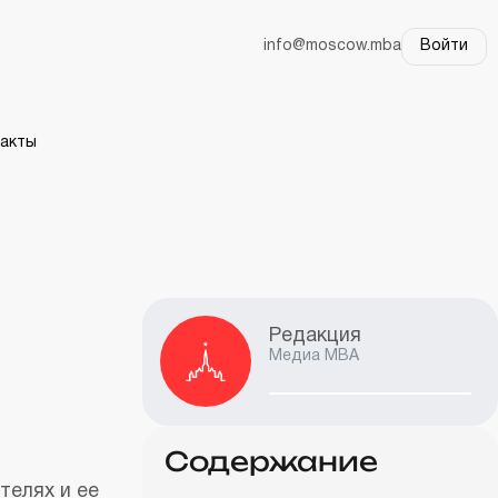
info@moscow.mba
Войти
акты
Редакция
Медиа MBA
Содержание
телях и ее