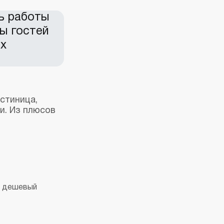
ь работы
сы гостей
ых
стиница,
и. Из плюсов
е дешевый