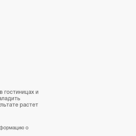
 гостиницах и
аладить
ультате растет
нформацию о