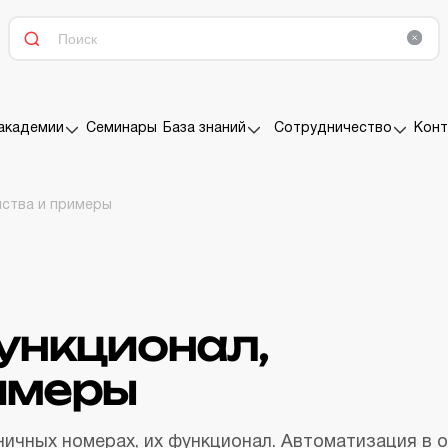
Семинары
Конт
академии
База знаний
Сотрудничество
нства и примеры
ункционал,
имеры
ичных номерах, их функционал. Автоматизация в о