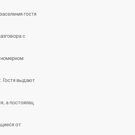
заселения гостя
разговора с
о номерном
т. Гостя выдают
я, а постоялец
ющиеся от