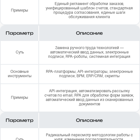
Единый регламент обработки заказов,
унифицированный шаблон счетов, стандартная
Примеры
процедура согласования, единые шаги
обслуживания клиента
Параметр
Описание
Замена ручного труда технологией —
Суть
автоматический ввод данных, электронные
подписи, RPA-роботы, системная интеграция
Основные
RPA-платформы, API-интеграторы, электронные
инструменты
подписи, BPM, ERP/CRM, скрипты
API-интеграция, автоматизировать рассылку
счетов по email, RPA для обработки форм заявок,
Примеры
автоматический ввод данных из сканированных
документов
Параметр
Описание
Радикальный пересмотр методологии работы с
Суть
нуля: изменение последовательности,