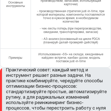
производством, запасами, использующая
Основные
карточки)
инструменты
- производственная стратегия just-in-time, при
которой материалы, компоненты поставляются
точно в нужное время, в необходимом
количестве
- чек-листы потерь (при перепроизводстве,
ожидании, транспортировке, запасах)
- A3-анализ (основанный на цикле PDCA
(планируй-делай-проверяй-действуй)
Использование «5S» на складе, ежедневные
Примеры
кайдзен-встречи, канбан-доски, модель
поставок just-in-time
Практический совет: каждый метод и
инструмент решает разные задачи. На
практике комбинируйте, чередуйте способы
оптимизации бизнес-процессов:
стандартизируйте простые, автоматизируйте
рутину, а для радикальных изменений
используйте реинжиниринг бизнес-
процессов, чтобы перестроить работу с нуля