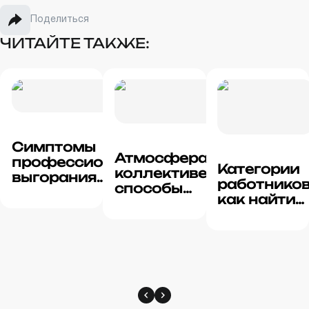
Поделиться
ЧИТАЙТЕ ТАКЖЕ:
Симптомы
Атмосфера в
профессионального
Категории
коллективе и
выгорания
работников
способы
сотрудников
как найти
поддержания
лучшие
благоприятного
кадры для
климата
вашего
бизнеса