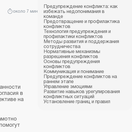
Предупреждение конфликта: как
около 7 мин
избежать недопонимания в
команде
Предотвращение и профилактика
конфликтов
Технология предупреждения и
профилактики конфликтов
Методы развития и поддержания
сотрудничества
Нормативные механизмы
разрешения конфликтов
Основы предупреждения
конфликтов
Коммуникация и понимание
Предупреждение конфликтов на
раннем этапе
занности
Управление эмоциями
Развитие навыков урегулирования
огласия в
конфликтных ситуаций
ективе на
Установление границ и правил
амотно
помогут