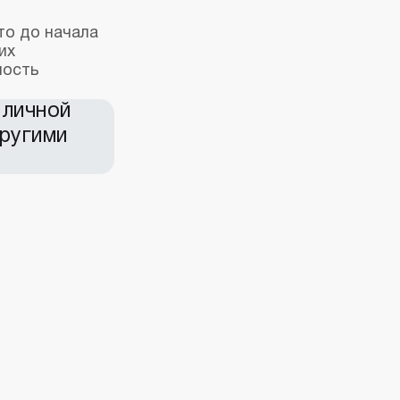
то до начала
их
ность
 личной
другими