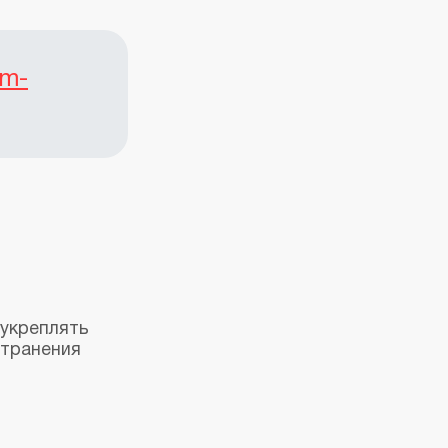
am-
 укреплять
странения