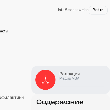
info@moscow.mba
Войти
акты
Редакция
Медиа MBA
рофилактики
Содержание