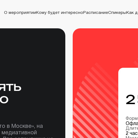
О мероприятии
Кому будет интересно
Расписание
Спикеры
Как 
О мероприятии
Кому будет интересно
Расписание
Спикеры
Как до
ять
ю
2
Форм
Офла
о в Москве», на
Длит
м медиативной
2 час