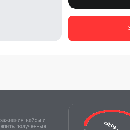
ражнения, кейсы и
репить полученные