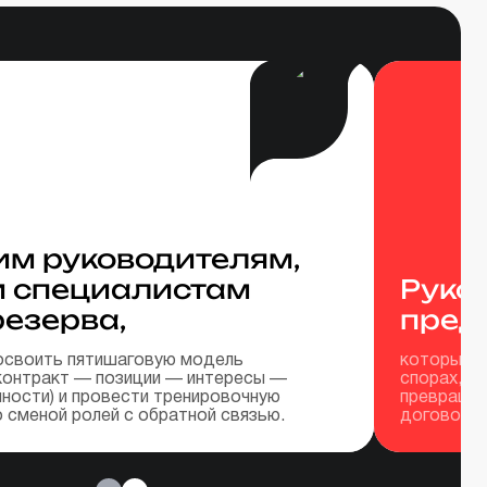
м руководителям,
и специалистам
Руко
резерва,
пред
освоить пятишаговую модель
которые с
контракт — позиции — интересы —
спорах, о
ности) и провести тренировочную
превращат
 сменой ролей с обратной связью.
договорён