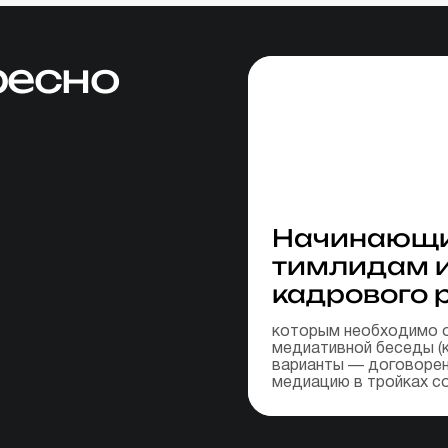
ресно
Начинающи
тимлидам 
кадрового 
которым необходимо 
медиативной беседы (
варианты — договорен
медиацию в тройках со