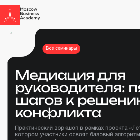
Все семинары
Медиация для
руководителя: п
шагов к решени
конфликта
Практический воркшоп в рамках проекта «Лет
котором участники освоят базовый алгорит