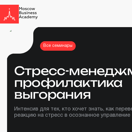
Все семинары
Стресс-менеджм
профилактика
выгорания
Интенсив для тех, кто хочет знать, как пере
реакцию на стресс в осознанное управление