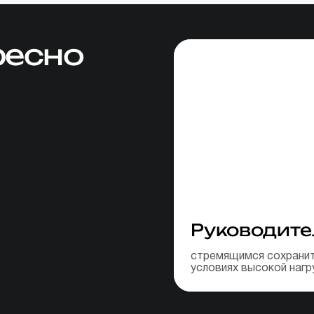
ресно
Руководите
стремящимся сохранит
условиях высокой нагр