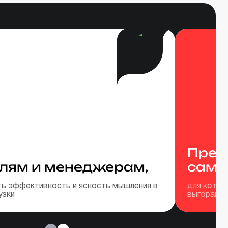
Пред
лям и менеджерам,
само
ь эффективность и ясность мышления в
для котор
узки
выгорание