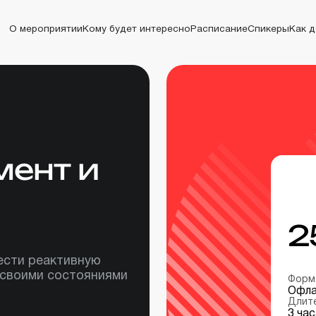
О мероприятии
Кому будет интересно
Расписание
Спикеры
Как 
О мероприятии
Кому будет интересно
Расписание
Спикеры
Как до
ент и
2
вести реактивную
 своими состояниями
Форм
Офла
Длит
3 час